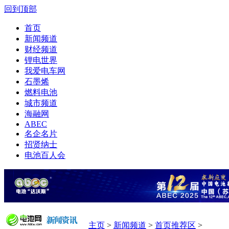
回到顶部
首页
新闻频道
财经频道
锂电世界
我爱电车网
石墨烯
燃料电池
城市频道
海融网
ABEC
名企名片
招贤纳士
电池百人会
主页
>
新闻频道
>
首页推荐区
>