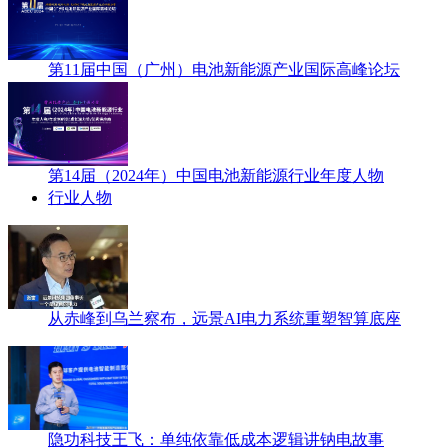
第11届中国（广州）电池新能源产业国际高峰论坛
第14届（2024年）中国电池新能源行业年度人物
行业人物
从赤峰到乌兰察布，远景AI电力系统重塑智算底座
隐功科技王飞：单纯依靠低成本逻辑讲钠电故事