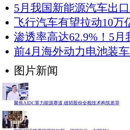
5月我国新能源汽车出口4
飞行汽车有望拉动10万
渗透率高达62.9%！5
前4月海外动力电池装车量
图片新闻
聚焦AIDC算力能源赛道 雄韬股份全栈技术构筑差异