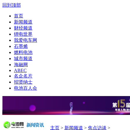
回到顶部
首页
新闻频道
财经频道
锂电世界
我爱电车网
石墨烯
燃料电池
城市频道
海融网
ABEC
名企名片
招贤纳士
电池百人会
主页
>
新闻频道
>
焦点访谈
>