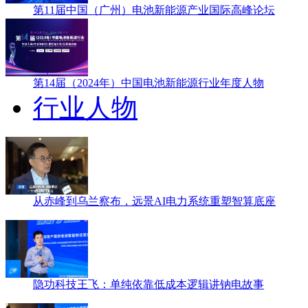
第11届中国（广州）电池新能源产业国际高峰论坛
第14届（2024年）中国电池新能源行业年度人物
行业人物
从赤峰到乌兰察布，远景AI电力系统重塑智算底座
隐功科技王飞：单纯依靠低成本逻辑讲钠电故事