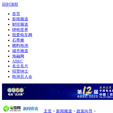
回到顶部
首页
新闻频道
财经频道
锂电世界
我爱电车网
石墨烯
燃料电池
城市频道
海融网
ABEC
名企名片
招贤纳士
电池百人会
主页
>
新闻频道
>
政策向导
>