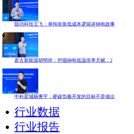
隐功科技王飞：单纯依靠低成本逻辑讲钠电故事
盘古新能源胡明祥：挖掘钠电低温倍率天赋，2
中科星城杨乘宇：硬碳负极开发的目标不是做出
行业数据
行业报告