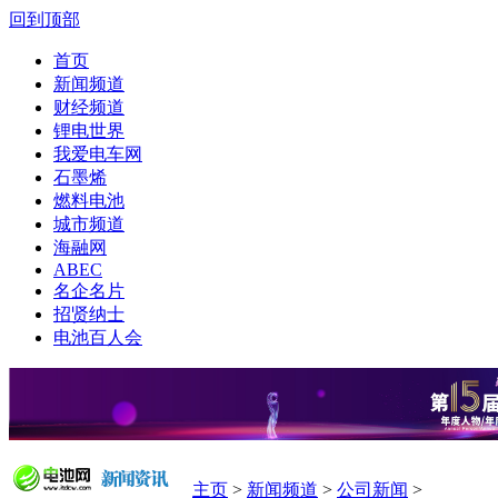
回到顶部
首页
新闻频道
财经频道
锂电世界
我爱电车网
石墨烯
燃料电池
城市频道
海融网
ABEC
名企名片
招贤纳士
电池百人会
主页
>
新闻频道
>
公司新闻
>