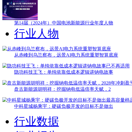
第14届（2024年）中国电池新能源行业年度人物
行业人物
从赤峰到乌兰察布，远景AI电力系统重塑智算底座
隐功科技王飞：单纯依靠低成本逻辑讲钠电故事
盘古新能源胡明祥：挖掘钠电低温倍率天赋，2
中科星城杨乘宇：硬碳负极开发的目标不是做出
行业数据