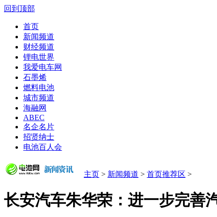
回到顶部
首页
新闻频道
财经频道
锂电世界
我爱电车网
石墨烯
燃料电池
城市频道
海融网
ABEC
名企名片
招贤纳士
电池百人会
主页
>
新闻频道
>
首页推荐区
>
长安汽车朱华荣：进一步完善汽