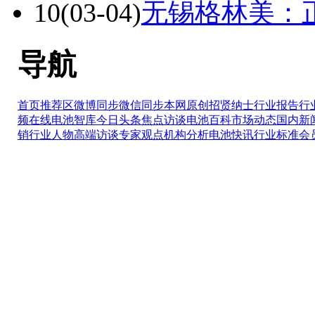
10
(03-04)
无锡格林美：
导航
首页推荐区
微博同步
微信同步
本网原创
招贤纳士
行业报告
行
频在线
电池智库
今日头条
焦点访谈
电池百科
市场动态
国内新
销
行业人物
高端访谈
专家观点
机构分析
电池快讯
行业标准
会