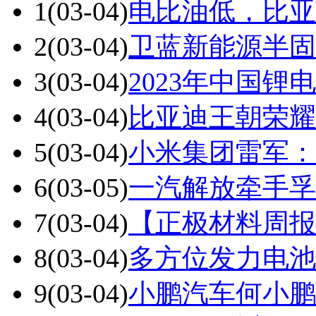
1
(03-04)
电比油低，比亚
2
(03-04)
卫蓝新能源半固
3
(03-04)
2023年中国锂
4
(03-04)
比亚迪王朝荣耀
5
(03-04)
小米集团雷军：
6
(03-05)
一汽解放牵手孚
7
(03-04)
【正极材料周报
8
(03-04)
多方位发力电池
9
(03-04)
小鹏汽车何小鹏