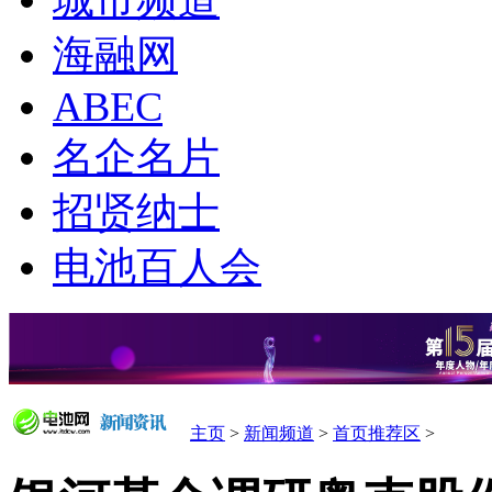
城市频道
海融网
ABEC
名企名片
招贤纳士
电池百人会
主页
>
新闻频道
>
首页推荐区
>