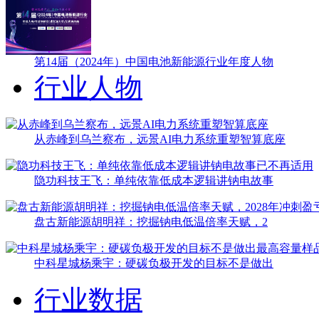
第14届（2024年）中国电池新能源行业年度人物
行业人物
从赤峰到乌兰察布，远景AI电力系统重塑智算底座
隐功科技王飞：单纯依靠低成本逻辑讲钠电故事
盘古新能源胡明祥：挖掘钠电低温倍率天赋，2
中科星城杨乘宇：硬碳负极开发的目标不是做出
行业数据