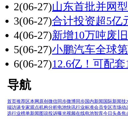
2
(06-27)
山东首批并网型
3
(06-27)
合计投资超5亿
4
(06-27)
新增10万吨废
5
(06-27)
小鹏汽车全球第
6
(06-27)
12.6亿！可配
导航
首页推荐区
本网原创
微信同步
微博同步
国内新闻
国际新闻
技
端访谈
专家观点
机构分析
电池快讯
行业标准
会员专区
市场动
选
行业榜单
新闻图说
投诉曝光
视频在线
电池智库
今日头条
焦