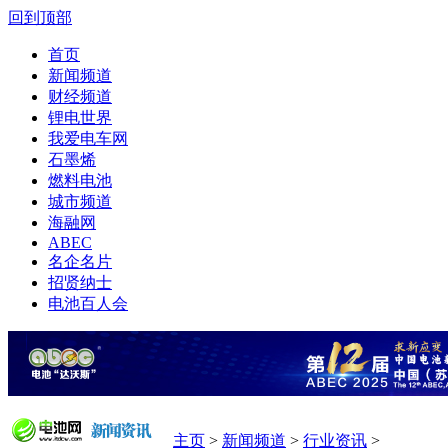
回到顶部
首页
新闻频道
财经频道
锂电世界
我爱电车网
石墨烯
燃料电池
城市频道
海融网
ABEC
名企名片
招贤纳士
电池百人会
主页
>
新闻频道
>
行业资讯
>