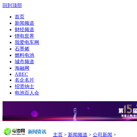
回到顶部
首页
新闻频道
财经频道
锂电世界
我爱电车网
石墨烯
燃料电池
城市频道
海融网
ABEC
名企名片
招贤纳士
电池百人会
主页
>
新闻频道
>
公司新闻
>