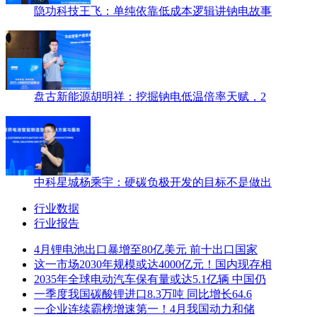
隐功科技王飞：单纯依靠低成本逻辑讲钠电故事
盘古新能源胡明祥：挖掘钠电低温倍率天赋，2
中科星城杨乘宇：硬碳负极开发的目标不是做出
行业数据
行业报告
4月锂电池出口暴增至80亿美元 前十出口国家
这一市场2030年规模或达4000亿元！国内现存相
2035年全球电动汽车保有量或达5.1亿辆 中国仍
一季度我国碳酸锂进口8.3万吨 同比增长64.6
一企业连续霸榜增速第一！4月我国动力和储