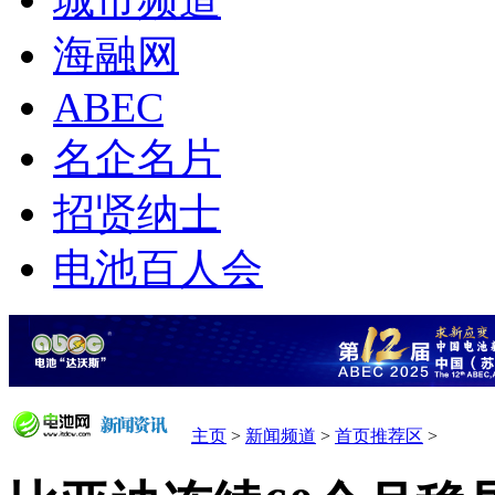
城市频道
海融网
ABEC
名企名片
招贤纳士
电池百人会
主页
>
新闻频道
>
首页推荐区
>