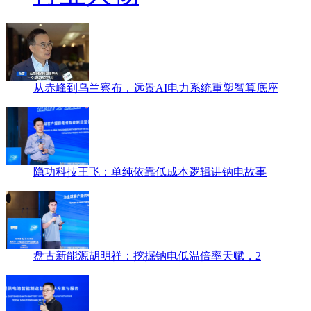
从赤峰到乌兰察布，远景AI电力系统重塑智算底座
隐功科技王飞：单纯依靠低成本逻辑讲钠电故事
盘古新能源胡明祥：挖掘钠电低温倍率天赋，2