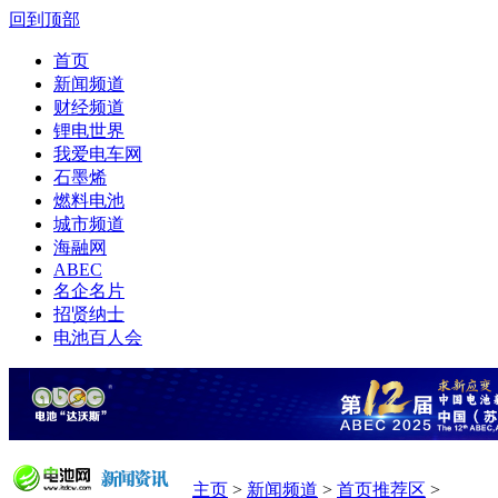
回到顶部
首页
新闻频道
财经频道
锂电世界
我爱电车网
石墨烯
燃料电池
城市频道
海融网
ABEC
名企名片
招贤纳士
电池百人会
主页
>
新闻频道
>
首页推荐区
>