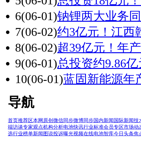
5
(06-01)
总投资18亿元
6
(06-01)
钠锂两大业务同
7
(06-02)
约3亿元！江西
8
(06-02)
超39亿元！年
9
(06-01)
总投资约9.8
10
(06-01)
蓝固新能源年
导航
首页推荐区
本网原创
微信同步
微博同步
国内新闻
国际新闻
技
端访谈
专家观点
机构分析
电池快讯
行业标准
会员专区
市场动
选
行业榜单
新闻图说
投诉曝光
视频在线
电池智库
今日头条
焦