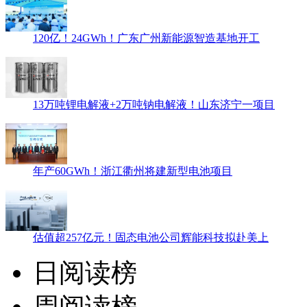
120亿！24GWh！广东广州新能源智造基地开工
13万吨锂电解液+2万吨钠电解液！山东济宁一项目
年产60GWh！浙江衢州将建新型电池项目
估值超257亿元！固态电池公司辉能科技拟赴美上
日阅读榜