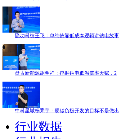
隐功科技王飞：单纯依靠低成本逻辑讲钠电故事
盘古新能源胡明祥：挖掘钠电低温倍率天赋，2
中科星城杨乘宇：硬碳负极开发的目标不是做出
行业数据