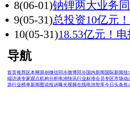
8
(06-01)
钠锂两大业务同
9
(05-31)
总投资10亿元
10
(05-31)
18.53亿元
导航
首页推荐区
本网原创
微信同步
微博同步
国内新闻
国际新闻
技
端访谈
专家观点
机构分析
电池快讯
行业标准
会员专区
市场动
选
行业榜单
新闻图说
投诉曝光
视频在线
电池智库
今日头条
焦