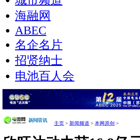
城市频道
海融网
ABEC
名企名片
招贤纳士
电池百人会
主页
>
新闻频道
>
本网原创
>