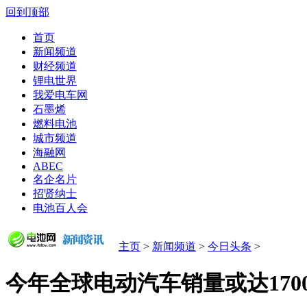
回到顶部
首页
新闻频道
财经频道
锂电世界
我爱电车网
石墨烯
燃料电池
城市频道
海融网
ABEC
名企名片
招贤纳士
电池百人会
主页
>
新闻频道
>
今日头条
>
今年全球电动汽车销量或达17