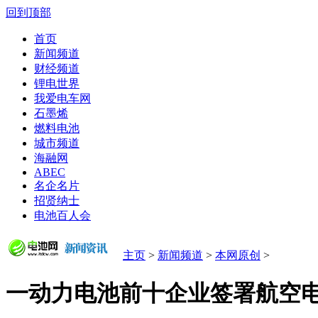
回到顶部
首页
新闻频道
财经频道
锂电世界
我爱电车网
石墨烯
燃料电池
城市频道
海融网
ABEC
名企名片
招贤纳士
电池百人会
主页
>
新闻频道
>
本网原创
>
一动力电池前十企业签署航空电