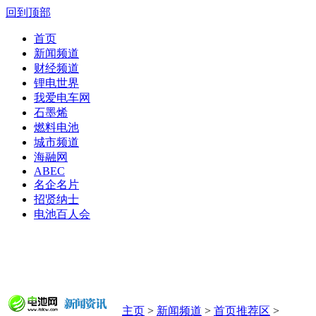
回到顶部
首页
新闻频道
财经频道
锂电世界
我爱电车网
石墨烯
燃料电池
城市频道
海融网
ABEC
名企名片
招贤纳士
电池百人会
主页
>
新闻频道
>
首页推荐区
>