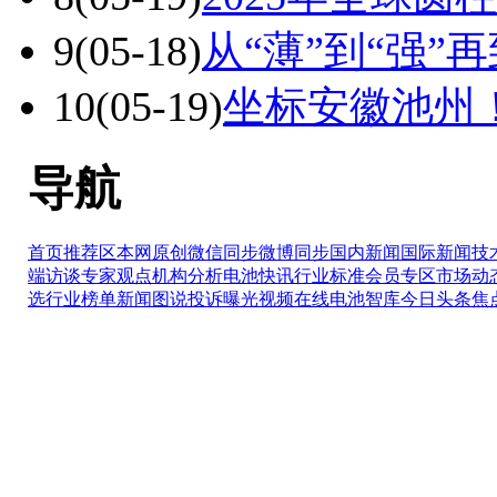
9
(05-18)
从“薄”到“强”
10
(05-19)
坐标安徽池州
导航
首页推荐区
本网原创
微信同步
微博同步
国内新闻
国际新闻
技
端访谈
专家观点
机构分析
电池快讯
行业标准
会员专区
市场动
选
行业榜单
新闻图说
投诉曝光
视频在线
电池智库
今日头条
焦