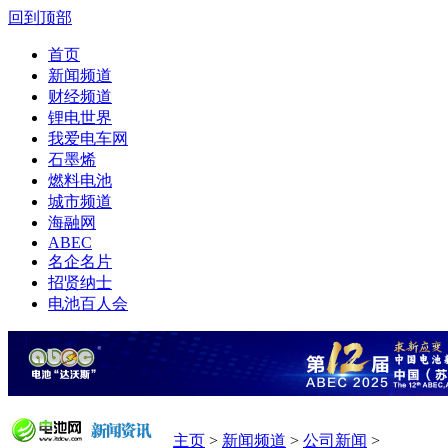
回到顶部
首页
新闻频道
财经频道
锂电世界
我爱电车网
石墨烯
燃料电池
城市频道
海融网
ABEC
名企名片
招贤纳士
电池百人会
主页
>
新闻频道
>
公司新闻
>